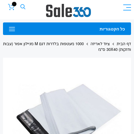
Skip
to
Content
כל הקטגוריות
דף הבית
ציוד לאריזה
1000 מעטפות בלדרות דגם M מניילון אפור (עבות
וחזקות) 30X40 ס"מ
Skip
to
the
end
of
the
images
gallery