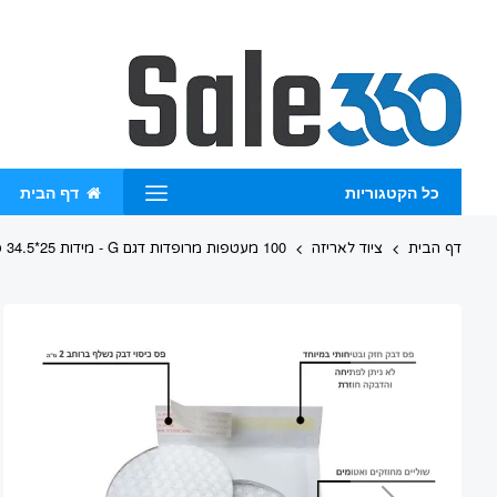
Skip
to
Content
כל הקטגוריות
דף הבית
דף הבית
ציוד לאריזה
100 מעטפות מרופדות דגם G - מידות 25*34.5 ס"מ - בועות מחוזקות
Skip
to
the
end
of
the
images
gallery