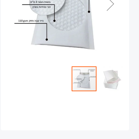
Skip
to
the
beginning
of
the
images
gallery