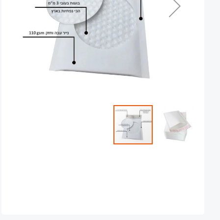
Skip
to
the
beginning
of
the
images
gallery