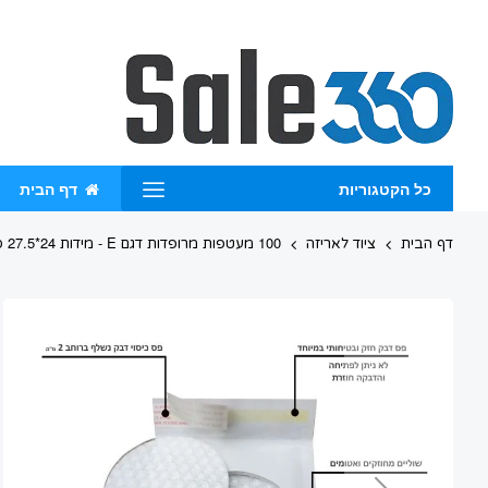
Skip
to
Content
כל הקטגוריות
דף הבית
דף הבית
ציוד לאריזה
100 מעטפות מרופדות דגם E - מידות 24*27.5 ס"מ - בועות מחוזקות
Skip
to
the
end
of
the
images
gallery