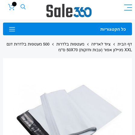
Skip
to
Content
כל הקטגוריות
דף הבית
ציוד לאריזה
מעטפות בלדרות
500 מעטפות בלדרות דגם
XXL מניילון אפור (עבות וחזקות) 50X70 ס"מ
Skip
to
the
end
of
the
images
gallery